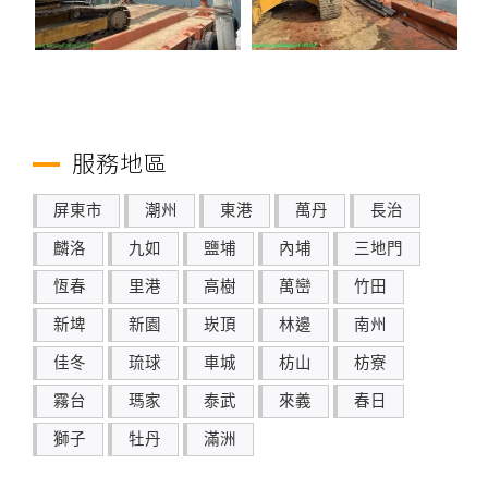
服務地區
屏東市
潮州
東港
萬丹
長治
麟洛
九如
鹽埔
內埔
三地門
恆春
里港
高樹
萬巒
竹田
新埤
新園
崁頂
林邊
南州
佳冬
琉球
車城
枋山
枋寮
霧台
瑪家
泰武
來義
春日
獅子
牡丹
滿洲